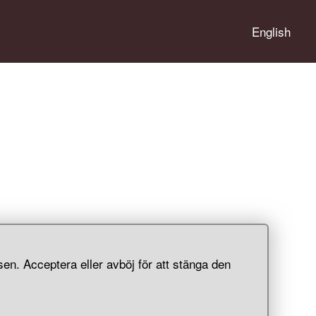
English
i
en. Acceptera eller avböj för att stänga den
kämpar
gare.