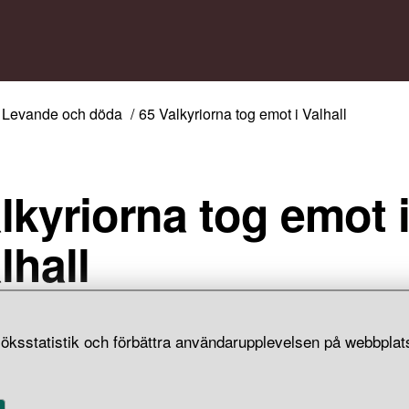
Levande och döda
65 Valkyriorna tog emot i Valhall
lkyriorna tog emot 
lhall
ket
Valhall
är
Odens
sal och det mest kända av de förkristna
öksstatistik och förbättra användarupplevelsen på webbplats
ena. I denna ”de stupades hall” tar Oden emot hälften av de 
kyriorna valt ut.
llningen om Valhall var spridd främst hos aristokrater och kri