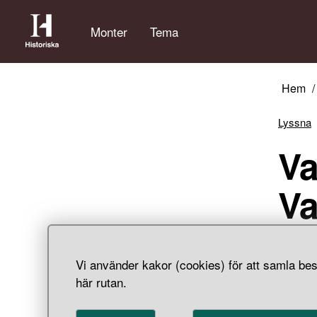
Monter
Tema
Hem
Lyssna
Va
Va
Dödsri
Vi använder kakor (cookies) för att samla bes
dödsrik
här rutan.
som val
Förestä