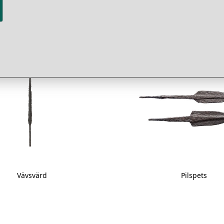
er
Vävsvärd
Pilspets