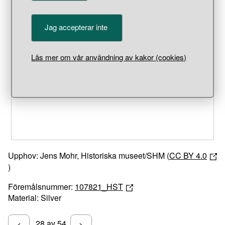
Jag accepterar inte
Unable to open [object Object]: HTTP 0 attempting to load
Läs mer om vår användning av kakor (cookies)
TileSource
Upphov: Jens Mohr, Historiska museet/SHM (
CC BY 4.0
)
Föremålsnummer:
107821_HST
Material: Silver
28 av 54
<
>