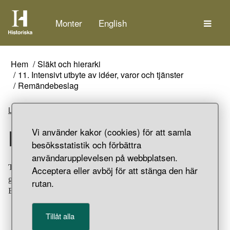
Tem
Monter
English
Hem
Släkt och hierarki
11. Intensivt utbyte av idéer, varor och tjänster
Remändebeslag
Lyssna
Remändebeslag
Vi använder kakor (cookies) för att samla
besöksstatistik och förbättra
användarupplevelsen på webbplatsen.
Tungformat remändebeslag av silver med delvis
Acceptera eller avböj för att stänga den här
genombruten dekor ornerad i Borre-stil. Gravfynd från
rutan.
Birka, Bj 750, Adelsö socken, Uppland.
Tillåt alla