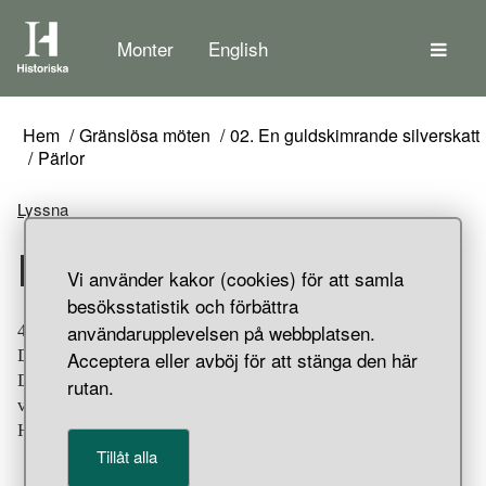
Tem
Monter
English
Hem
Gränslösa möten
02. En guldskimrande silverskatt
Pärlor
Lyssna
Pärlor
Vi använder kakor (cookies) för att samla
besöksstatistik och förbättra
användarupplevelsen på webbplatsen.
42 filigran- respektive granulationsornerade silverpärlor.
De filigranornerade är sannolikt skandinaviska arbeten.
Acceptera eller avböj för att stänga den här
De granulationsornerade är å andra sidan importer från
rutan.
västslaviskt område. Del av skattfynd från Vårby,
Huddinge socken, Södermanland.
Tillåt alla