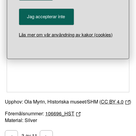
Jag accepterar inte
Läs mer om vår användning av kakor (cookies)
Unable to open [object Object]: HTTP 0 attempting to load
TileSource
Upphov: Ola Myrin, Historiska museet/SHM (
CC BY 4.0
)
Föremålsnummer:
106696_HST
Material: Silver
3 av 11