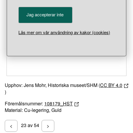
Jag accepterar inte
Unable to open [object Object]: HTTP 0 attempting to load
TileSource
Läs mer om vår användning av kakor (cookies)
Upphov: Jens Mohr, Historiska museet/SHM (
CC BY 4.0
)
Föremålsnummer:
108179_HST
Material: Cu-legering, Guld
23 av 54
<
>