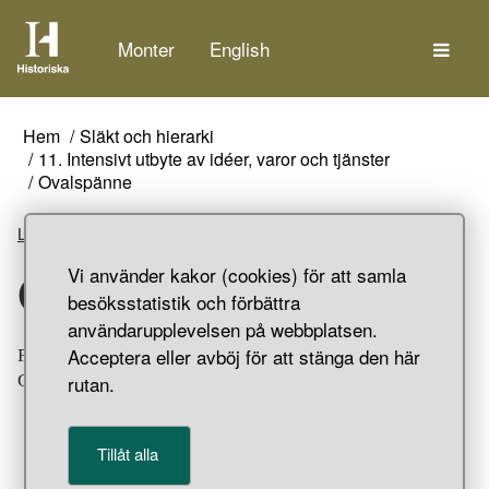
Tem
Monter
English
Hem
Släkt och hierarki
11. Intensivt utbyte av idéer, varor och tjänster
Ovalspänne
Lyssna
Vi använder kakor (cookies) för att samla
Ovalspänne
besöksstatistik och förbättra
användarupplevelsen på webbplatsen.
Acceptera eller avböj för att stänga den här
Fragment av överskållan till ett förgyllt ovalspänne.
rutan.
Gravfynd från Birka, Bj 750, Adelsö socken, Uppland.
Tillåt alla