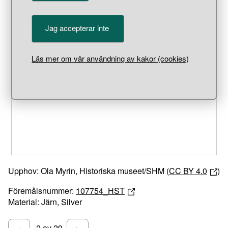
Jag accepterar inte
Läs mer om vår användning av kakor (cookies)
Unable to open [object Object]: HTTP 0 attempting to load
TileSource
Upphov: Ola Myrin, Historiska museet/SHM (
CC BY 4.0
)
Föremålsnummer:
107754_HST
Material: Järn, Silver
2 av 29