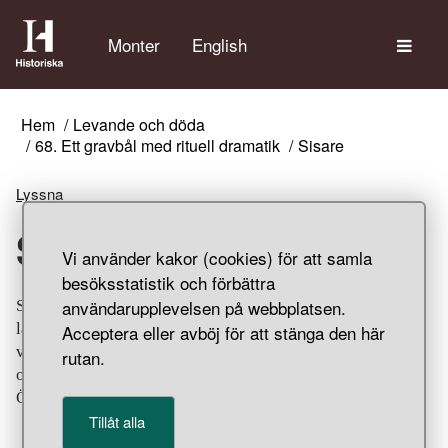
Tem
Monter
English
Hem
Levande och döda
68. Ett gravbål med rituell dramatik
Sisare
Lyssna
Sisare
Vi använder kakor (cookies) för att samla
besöksstatistik och förbättra
användarupplevelsen på webbplatsen.
Sisarsax av järn. Saxen är kraftigt skadad av gravbålets
lågor och båda skänklarna är avbrutna. Den verkar ha
Acceptera eller avböj för att stänga den här
varit exklusiv med en upphängningsring av silver och
rutan.
ornerade skänklar. Gravfynd från Klinta, Köpings socken,
Öland.
Tillåt alla