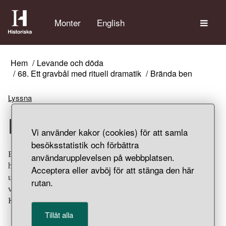
Tem
Monter
English
Hem
Levande och döda
68. Ett gravbål med rituell dramatik
Brända ben
Lyssna
Brända ben
Vi använder kakor (cookies) för att samla
besöksstatistik och förbättra
Brända och fragmenterade kvarlevor efter människa, häst,
användarupplevelsen på webbplatsen.
hund, gris, katt och fågel samt klor av björn. De senare
Acceptera eller avböj för att stänga den här
utgör spåren efter en björnfäll som de döda lades på eller
rutan.
virades in i innan gravbålet antändes. Gravfynd från
Klinta, Köpings socken, Öland.
Tillåt alla