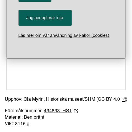
Jag accepterar inte
Läs mer om vår användning av kakor (cookies)
Unable to open [object Object]: HTTP 0 attempting to load
TileSource
Upphov: Ola Myrin, Historiska museet/SHM (
CC BY 4.0
)
Föremålsnummer:
434833_HST
Material: Ben bränt
Vikt: 8116 g