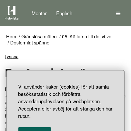
Tem
Monter
English
Hem
Gränslösa möten
05. Källorna till det vi vet
Dosformigt spänne
Lyssna
Dosformigt spänne
Vi använder kakor (cookies) för att samla
Förgyllt dosspänne av brons. Rikt ornerad med dekor i
besöksstatistik och förbättra
silverplätering, niello, pålödda guldbleck med filigran och
användarupplevelsen på webbplatsen.
granulation. Sidorna pryds av skandinavisk
Acceptera eller avböj för att stänga den här
djurornamentik, utförd i karvsnittsteknik och avdelas av
rutan.
fyra silverpläterade toppiga "stolpar" med
nielloornamentik. Längs över- och underkanterna löper
två repstavar i olika utförande. Locket är försett med fyra