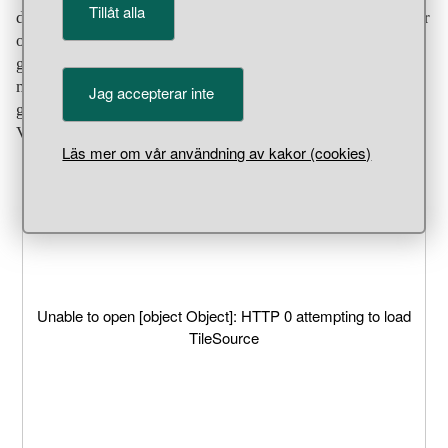
Tillåt alla
djurhuvudsliknande knoppar vilka sammanstrålar i en stor
och tillika ornerad mittknopp som försetts med en röd
granat. I fälten mellan djurhuvudknopparna sitter fyra
mustaschprydda så kallade ansiktsmasker, utförda i
Jag accepterar inte
guldgranulation. Lösfynd i en åker vid Nygårds,
Västerhejde socken, Gotland.
Läs mer om vår användning av kakor (cookies)
Unable to open [object Object]: HTTP 0 attempting to load
TileSource