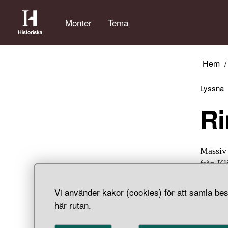
Monter
Tema
Hem
Lyssna
R
Massiv 
från Kl
Vi använder kakor (cookies) för att samla bes
här rutan.