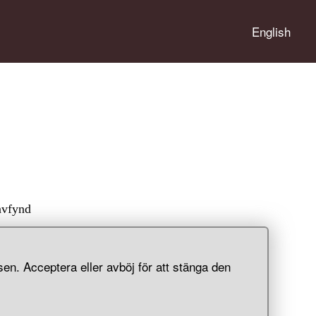
English
g
avfynd
en. Acceptera eller avböj för att stänga den