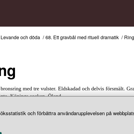
Levande och döda
68. Ett gravbål med rituell dramatik
Rin
ing
bronsring med tre vulster. Eldskadad och delvis försmält. Gr
inta, Köpings socken, Öland.
öksstatistik och förbättra användarupplevelsen på webbplats