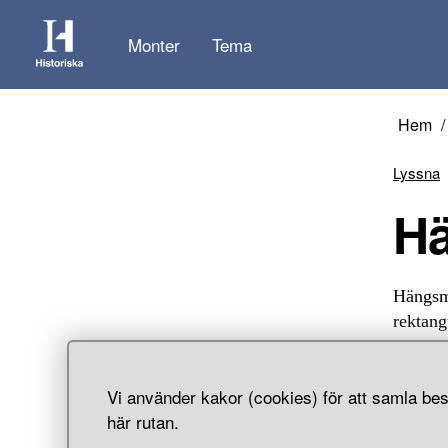
Monter
Tema
Hem
Lyssna
Hängsmy
rektang
relief.
Vi använder kakor (cookies) för att samla bes
här rutan.