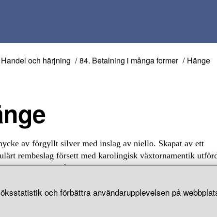
Handel och härjning
84. Betalning i många former
Hänge
Hänge
cke av förgyllt silver med inslag av niello. Skapat av ett
ulärt rembeslag försett med karolingisk växtornamentik utförd
 Del av skattfynd från Stora Ryk, Färgelanda socken, Dalsland.
öksstatistik och förbättra användarupplevelsen på webbplats