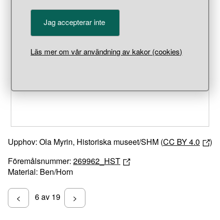
Jag accepterar inte
Unable to open [object Object]: HTTP 0 attempting to load
Läs mer om vår användning av kakor (cookies)
TileSource
Upphov: Ola Myrin, Historiska museet/SHM (
CC BY 4.0
)
Föremålsnummer:
269962_HST
Material: Ben/Horn
6 av 19
<
>