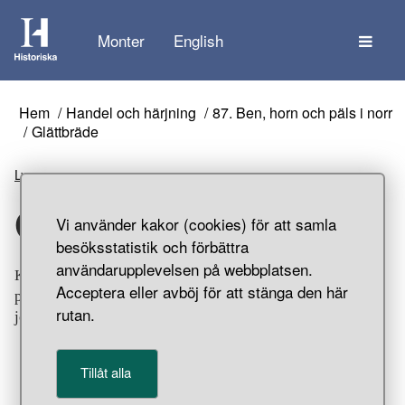
Tem
Monter
English
Hem
Handel och härjning
87. Ben, horn och päls i norr
Glättbräde
Lyssna
Glättbräde
Vi använder kakor (cookies) för att samla
besöksstatistik och förbättra
användarupplevelsen på webbplatsen.
Kantfragment från glättbräde av valben med
Acceptera eller avböj för att stänga den här
punktcirkeldekor på tre av sidorna. Boplatsfynd ur Svarta
rutan.
jorden, Birka, Adelsö socken, Uppland.
Tillåt alla