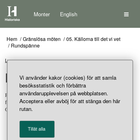
Tem
Monter
English
Hem
Gränslösa möten
05. Källorna till det vi vet
Rundspänne
Lyssna
Rundspänne
Vi använder kakor (cookies) för att samla
besöksstatistik och förbättra
användarupplevelsen på webbplatsen.
Förgyllt rundspänne av silver. Fliligranornerat med en
Acceptera eller avböj för att stänga den här
flätad kringeldekor. Del av skattfynd funnet i
rutan.
Oppmannasjön, Oppmanna socken, Skåne.
Tillåt alla