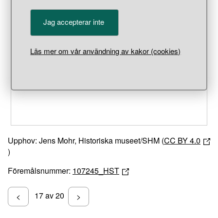
Jag accepterar inte
Unable to open [object Object]: HTTP 0 attempting to load
Läs mer om vår användning av kakor (cookies)
TileSource
Upphov: Jens Mohr, Historiska museet/SHM (
CC BY 4.0
)
Föremålsnummer:
107245_HST
17 av 20
<
>