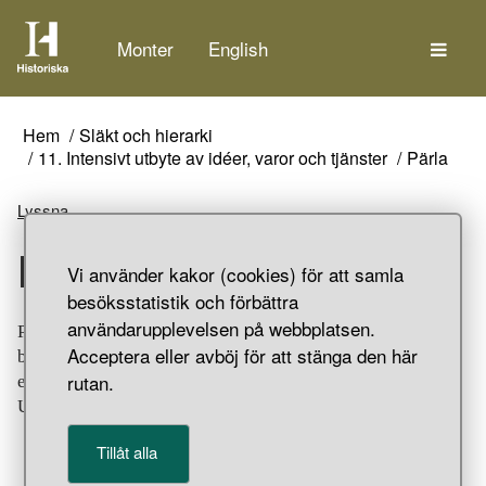
Tem
Monter
English
Hem
Släkt och hierarki
11. Intensivt utbyte av idéer, varor och tjänster
Pärla
Lyssna
Pärla
Vi använder kakor (cookies) för att samla
besöksstatistik och förbättra
användarupplevelsen på webbplatsen.
Pärla eller knopp i dragen metalltråd runt guldfolie, samt
Acceptera eller avböj för att stänga den här
band i flätad lantråd. Sannolikt del av utsmyckningen till
rutan.
en knivslida. Gravfynd från Birka, Bj 750, Adelsö socken,
Uppland.
Tillåt alla