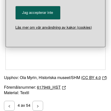
Jag accepterar inte
Unable to open [object Object]: HTTP 0 attempting to load
Läs mer om vår användning av kakor (cookies)
TileSource
Upphov: Ola Myrin, Historiska museet/SHM (
CC BY 4.0
)
Föremålsnummer:
617949_HST
Material: Textil
4 av 54
<
>