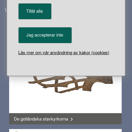
Visa mer
Tillåt alla
Jag accepterar inte
, Monter
93
Läs mer om vår användning av kakor (cookies)
De gotländska stavkyrkorna
>