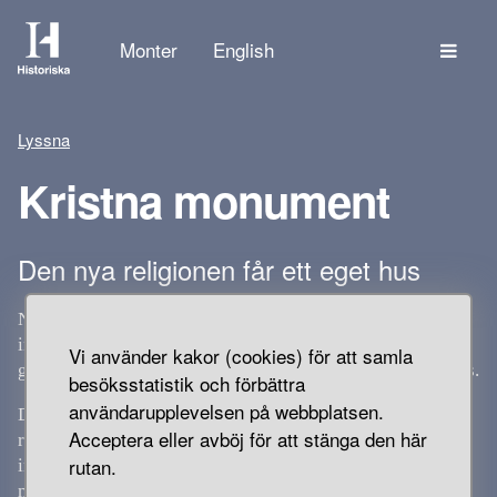
Tem
Monter
English
Lyssna
Kristna monument
Den nya religionen får ett eget hus
När kristen tro först introducerades i Skandinavien fanns
inga speciella hus för den nya religionen. Troligen hölls
Vi använder kakor (cookies) för att samla
gudstjänster och mässor i vanliga byggnader och utomhus.
besöksstatistik och förbättra
användarupplevelsen på webbplatsen.
De första kyrkorna byggdes under 1000-talet. Troligen av
Acceptera eller avböj för att stänga den här
rika familjer på deras egen mark. Det dröjde många år
rutan.
innan kyrkan som organisation fick grepp om
människorna och landskapet.