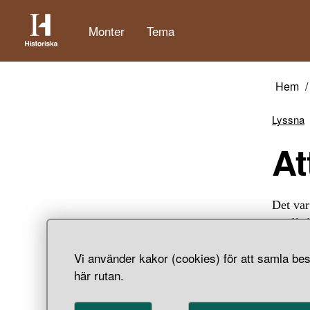
Monter
Tema
Hem
Lyssna
At
Det var
straffa
stöldgo
Vi använder kakor (cookies) för att samla bes
I förrå
här rutan.
De kräv
också, 