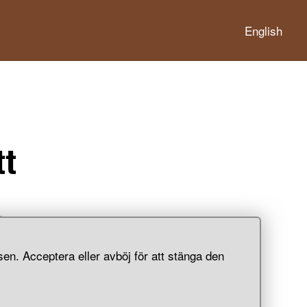
English
tt
 än om
en. Acceptera eller avböj för att stänga den
 varor.
säkert