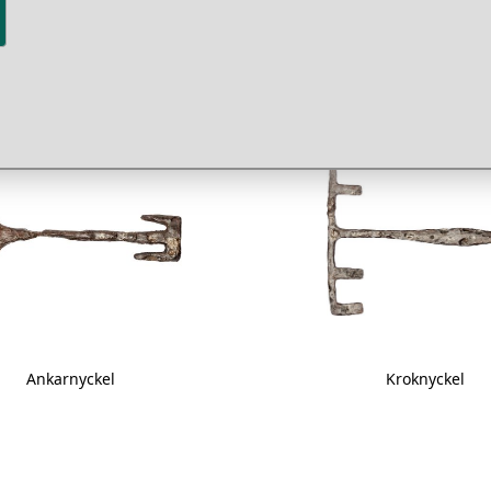
er
Ankarnyckel
Kroknyckel