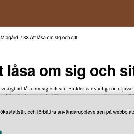
Midgård
38 Att låsa om sig och sitt
t låsa om sig och si
 viktigt att låsa om sig och sitt. Stölder var vanliga och tjuvar
des hårt. Att bryta sig in i låsta utrymmen gav strängare straff
dset var oskyddat.
öksstatistik och förbättra användarupplevelsen på webbplats
d och visthusbodar, för matförvaring, fanns ofta stöldbegärliga
de rejäla lås med stora nycklar av järn. Boningshusen låstes 
men hur vanligt det var vet vi inte.