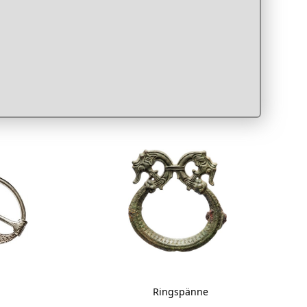
äder,
Ringspänne