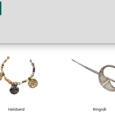
ng i klädedräkterna. Även vardagliga föremål som
ningsverktyg,
brynen
,
nålhus
och små väskor eller börsar av l
kert smyckade och bars till dräkterna.
er
Halsband
Ringnål