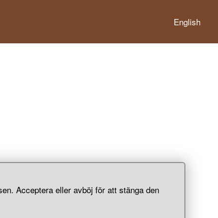
English
arna
fullhet
en. Acceptera eller avböj för att stänga den
ver var