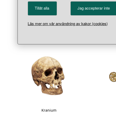
blickfå
Tillåt alla
Jag accepterar inte
eldslag
var vac
Läs mer om vår användning av kakor (cookies)
Visa m
kranium