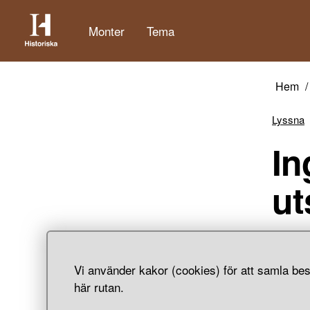
Monter
Tema
Hem
Lyssna
In
ut
Föremål
avslöja
Vi använder kakor (cookies) för att samla bes
verkar 
här rutan.
Dräkt- 