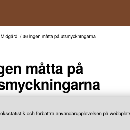
Midgård
36 Ingen måtta på utsmyckningarna
gen måtta på
smyckningarna
, textilfragment och ibland även mänskliga kvarlevor ur grav
r att människor gärna smyckade sig för att se bra ut. Och mått
öksstatistik och förbättra användarupplevelsen på webbplats
inte ha varit en dygd.
och bältesspännen av guldglänsande brons eller skimrande sil