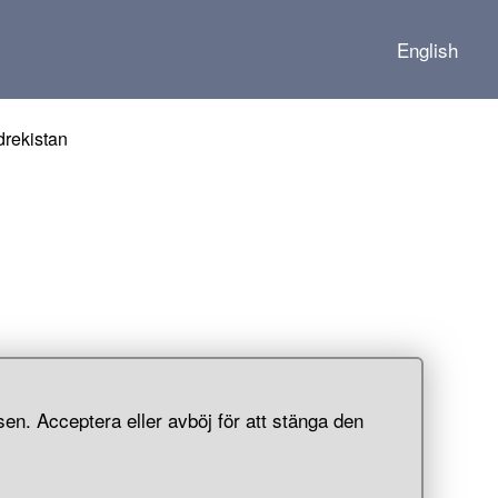
English
drekistan
en. Acceptera eller avböj för att stänga den