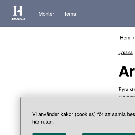
Monter
Tema
Hem
Lyssna
Fyra st
renover
Vi använder kakor (cookies) för att samla bes
här rutan.