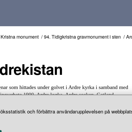
Kristna monument
94. Tidigkristna gravmonument i sten
Ar
Ardrekistan
enar som hittades under golvet i Ardre kyrka i samband med
ingsarbete 1900. Ardre kyrka, Ardre socken, Gotland.
öksstatistik och förbättra användarupplevelsen på webbplats