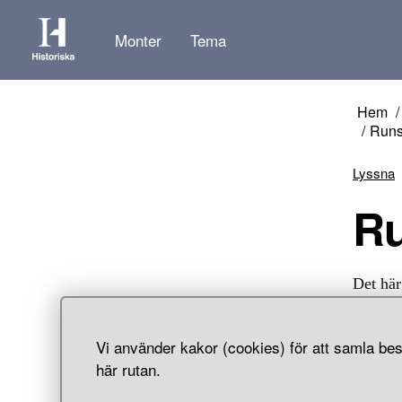
Monter
Tema
Hem
Runs
Lyssna
Det här
un si…”
socken
Vi använder kakor (cookies) för att samla bes
här rutan.