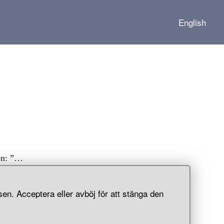
English
ten: ”…
y-garns
en. Acceptera eller avböj för att stänga den