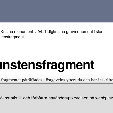
Kristna monument
94. Tidigkristna gravmonument i sten
tensfragment
Runstensfragment
 fragmentet påträffades i östgavelns yttersida och har inskrif
, sannolikt "...sin son...". Motiv: -. Össeby kyrkoruin, Össeb
, Uppland.
öksstatistik och förbättra användarupplevelsen på webbplats