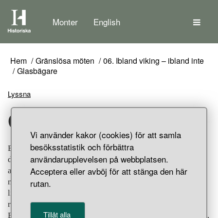
Tem
Monter
English
Hem
Gränslösa möten
06. Ibland viking – ibland inte
Glasbägare
Lyssna
Glasbägare
Vi använder kakor (cookies) för att samla
besöksstatistik och förbättra
Bägare i grönt glas. Nederdelen dekorerad med små,
användarupplevelsen på webbplatsen.
druvliknande kulor, därför kallas typen "druvbägare". Det
Acceptera eller avböj för att stänga den här
avsmalnande halspartiet är slätt med rundad
rutan.
mynningskant. Bägaren är frankisk och skärvor av en
liknande har hittats vid undersökningar av den tysk-
romerske kejsaren Karl den stores residens i Paderborn.
Tillåt alla
Bägaren är ett gravfynd från Birka, Bj 539, Adelsö socken,