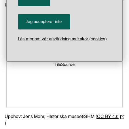
Uppland.
Jag accepterar inte
Läs mer om vår användning av kakor (cookies)
Unable to open [object Object]: HTTP 0 attempting to load
TileSource
Upphov: Jens Mohr, Historiska museet/SHM (
CC BY 4.0
)