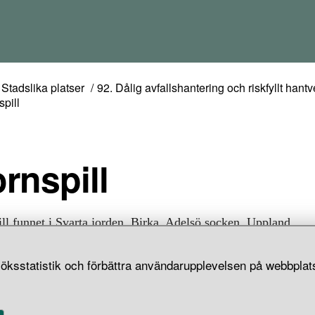
Stadslika platser
92. Dålig avfallshantering och riskfyllt hantv
pill
ornspill
ll funnet i Svarta jorden, Birka, Adelsö socken, Uppland.
öksstatistik och förbättra användarupplevelsen på webbplats