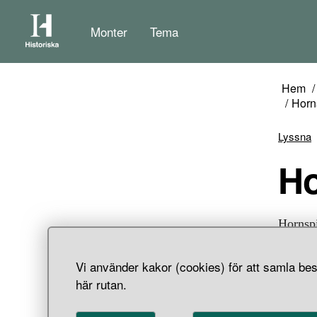
Monter
Tema
Hem
Horns
Lyssna
H
Hornspi
Vi använder kakor (cookies) för att samla bes
här rutan.