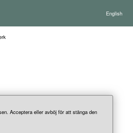
English
erk
en. Acceptera eller avböj för att stänga den