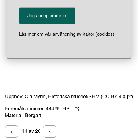
Jag accepterar inte
Unable to open [object Object]: HTTP 0 attempting to load
Läs mer om vår användning av kakor (cookies)
TileSource
Upphov: Ola Myrin, Historiska museet/SHM (
CC BY 4.0
)
Föremålsnummer:
44429_HST
Material: Bergart
14 av 20
<
>