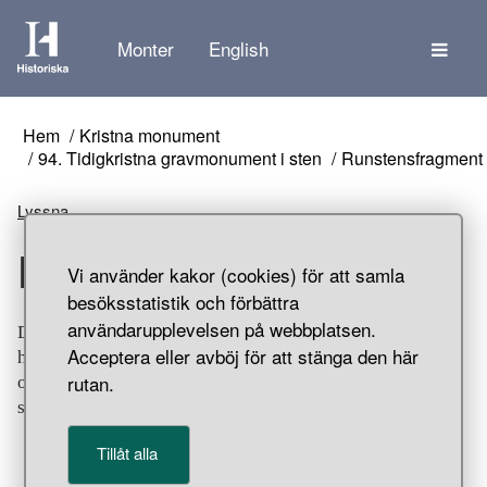
Tem
Monter
English
Hem
Kristna monument
94. Tidigkristna gravmonument i sten
Runstensfragment
Lyssna
Runstensfragment
Vi använder kakor (cookies) för att samla
besöksstatistik och förbättra
användarupplevelsen på webbplatsen.
Det här fragmentet påträffades i västra bogårdsmuren och
Acceptera eller avböj för att stänga den här
har inskriften: ”…moder…”. Motiv: rundjur Pr 5 (huvud
rutan.
och kropp, del av). Össeby kyrkoruin, Össeby-garns
socken, Uppland.
Tillåt alla