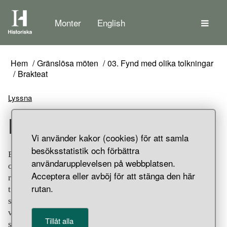
Tem
Monter
English
Hem
Gränslösa möten
03. Fynd med olika tolkningar
Brakteat
Lyssna
Brakteat
Vi använder kakor (cookies) för att samla
besöksstatistik och förbättra
Brakteat av guld, ornerad med kretsar av inslagna
användarupplevelsen på webbplatsen.
ornament av trepunkterade trianglar, och enkla punkter
Acceptera eller avböj för att stänga den här
runt det filigranornerade mittpartiet samt inom ett
rutan.
triangelformat område under bäröglan. Fyndet gjordes i
samma åker som den andra brakteaten (FID 107241), men
vid en annan tidpunkt. Lösfynd från Stora Tollby, Fole
Tillåt alla
socken, Gotland.