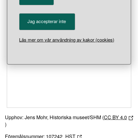
Jag accepterar inte
Läs mer om vår användning av kakor (cookies)
Unable to open [object Object]: HTTP 0 attempting to load
TileSource
Upphov: Jens Mohr, Historiska museet/SHM (
CC BY 4.0
)
Föremålsnummer:
107242_HST