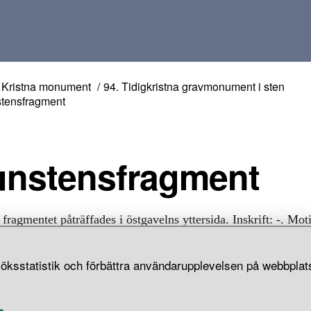
Kristna monument
94. Tidigkristna gravmonument i sten
tensfragment
Runstensfragment
 fragmentet påträffades i östgavelns yttersida. Inskrift: -. Mot
del av). Össeby kyrkoruin, Össeby-garns socken, Uppland.
öksstatistik och förbättra användarupplevelsen på webbplats