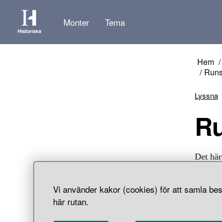
Monter
Tema
Hem
Runs
Lyssna
Det här
kropp (
Vi använder kakor (cookies) för att samla bes
här rutan.